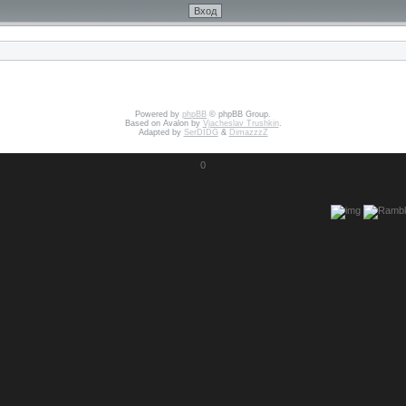
Powered by
phpBB
© phpBB Group.
Based on Avalon by
Vjacheslav Trushkin
.
Adapted by
SerDIDG
&
DimazzzZ
0