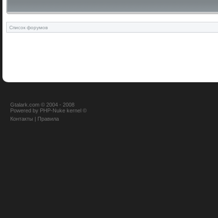
Список форумов
Gtalark.com © 2004 - 2008
Powered
by
PHP-Nuke
kernel
©
Контакты
|
Правила