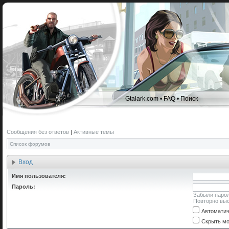
Gtalark.com
•
FAQ
•
Поиск
Сообщения без ответов
|
Активные темы
Список форумов
Вход
Имя пользователя:
Пароль:
Забыли паро
Повторно выс
Автоматич
Скрыть мо