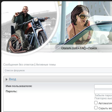
Gtalark.com
•
FAQ
•
Поиск
Сообщения без ответов
|
Активные темы
Список форумов
Вход
Имя пользователя:
Пароль:
Забыли паро
Повторно выс
Автоматич
Скрыть мо