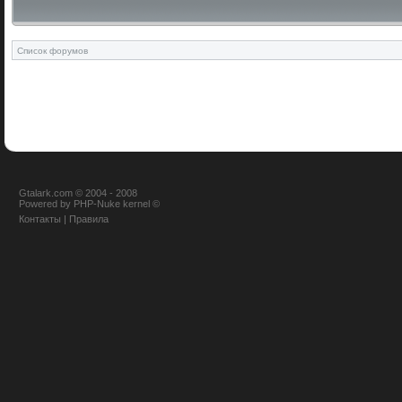
Список форумов
Gtalark.com © 2004 - 2008
Powered
by
PHP-Nuke
kernel
©
Контакты
|
Правила