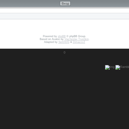
Powered by
phpBB
© phpBB Group.
Based on Avalon by
Vjacheslav Trushkin
.
Adapted by
SerDIDG
&
DimazzzZ
0