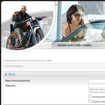
Gtalark.com
•
FAQ
•
Поиск
Сообщения без ответов
|
Активные темы
Список форумов
Вход
Имя пользователя:
Пароль:
Забыли паро
Повторно выс
Автоматич
Скрыть мо