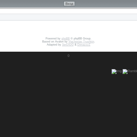
Powered by
phpBB
© phpBB Group.
Based on Avalon by
Vjacheslav Trushkin
.
Adapted by
SerDIDG
&
DimazzzZ
0