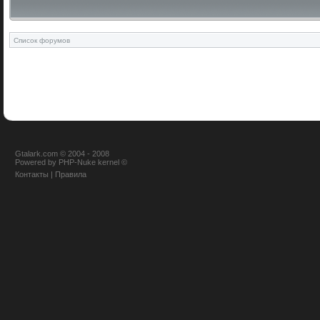
Список форумов
Gtalark.com © 2004 - 2008
Powered
by
PHP-Nuke
kernel
©
Контакты
|
Правила