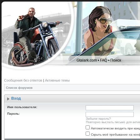
Gtalark.com
•
FAQ
•
Поиск
Сообщения без ответов
|
Активные темы
Список форумов
Вход
Имя пользователя:
Пароль:
Забыли пароль?
Повторно выслать письмо для акти
Автоматически входить при ка
Скрыть моё пребывание на конф