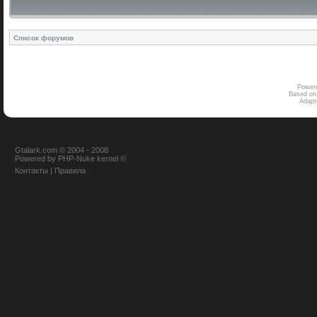
Список форумов
Power
Based on
Adap
Gtalark.com © 2004 - 2008
Powered
by
PHP-Nuke
kernel
©
Контакты
|
Правила