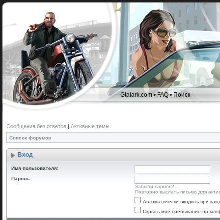
Gtalark.com
•
FAQ
•
Поиск
Сообщения без ответов
|
Активные темы
Список форумов
Вход
Имя пользователя:
Пароль:
Забыли пароль?
Повторно выслать письмо для акти
Автоматически входить при ка
Скрыть моё пребывание на конф