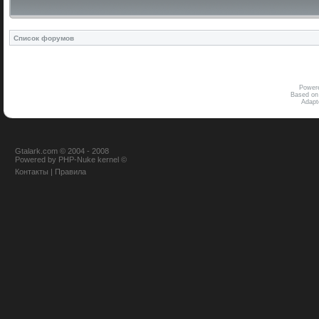
Список форумов
Power
Based on
Adap
Gtalark.com © 2004 - 2008
Powered
by
PHP-Nuke
kernel
©
Контакты
|
Правила