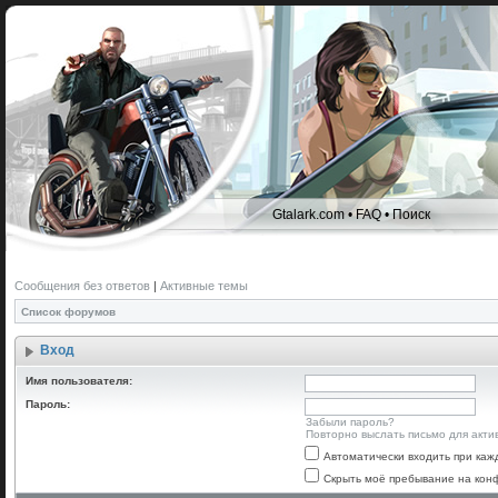
Gtalark.com
•
FAQ
•
Поиск
Сообщения без ответов
|
Активные темы
Список форумов
Вход
Имя пользователя:
Пароль:
Забыли пароль?
Повторно выслать письмо для акти
Автоматически входить при ка
Скрыть моё пребывание на конф