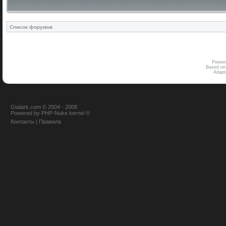
Список форумов
Power
Based on
Adap
Gtalark.com © 2004 - 2008
Powered
by
PHP-Nuke
kernel
©
Контакты
|
Правила