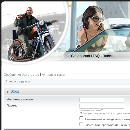
Gtalark.com
•
FAQ
•
Поиск
Сообщения без ответов
|
Активные темы
Список форумов
Вход
Имя пользователя:
Пароль:
Забыли пароль?
Повторно выслать письмо для акти
Автоматически входить при ка
Скрыть моё пребывание на конф