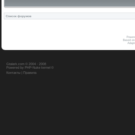
Список форумов
Power
Based on
Adap
Gtalark.com © 2004 - 2008
Powered
by
PHP-Nuke
kernel
©
Контакты
|
Правила