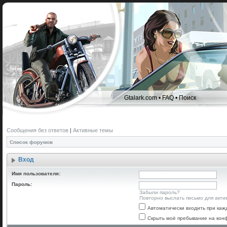
Gtalark.com
•
FAQ
•
Поиск
Сообщения без ответов
|
Активные темы
Список форумов
Вход
Имя пользователя:
Пароль:
Забыли пароль?
Повторно выслать письмо для акти
Автоматически входить при ка
Скрыть моё пребывание на конф