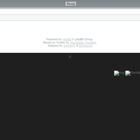
Powered by
phpBB
© phpBB Group.
Based on Avalon by
Vjacheslav Trushkin
.
Adapted by
SerDIDG
&
DimazzzZ
0