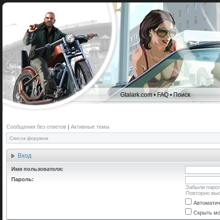
Gtalark.com
•
FAQ
•
Поиск
Сообщения без ответов
|
Активные темы
Список форумов
Вход
Имя пользователя:
Пароль:
Забыли паро
Повторно выс
Автоматич
Скрыть мо