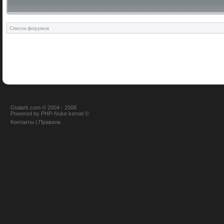
Список форумов
Gtalark.com © 2004 - 2008
Powered
by
PHP-Nuke
kernel
©
Контакты
|
Правила