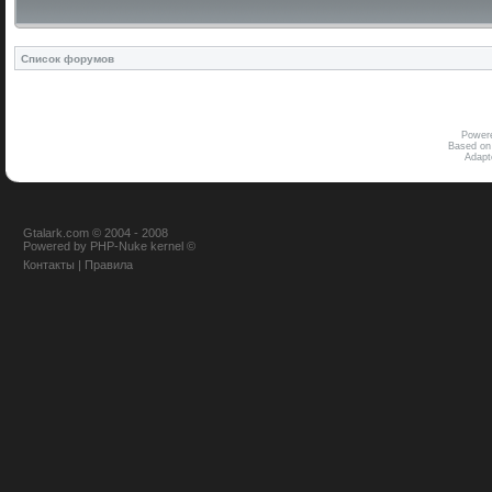
Список форумов
Power
Based on
Adap
Gtalark.com © 2004 - 2008
Powered
by
PHP-Nuke
kernel
©
Контакты
|
Правила