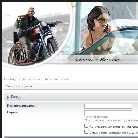
Gtalark.com
•
FAQ
•
Поиск
Сообщения без ответов
|
Активные темы
Список форумов
Вход
Имя пользователя:
Пароль:
Забыли пароль?
Повторно выслать письмо для акти
Автоматически входить при ка
Скрыть моё пребывание на конф