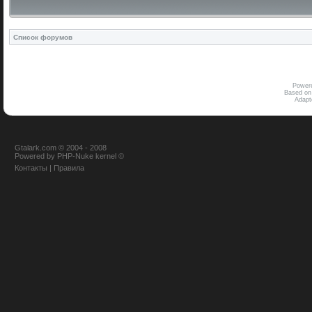
Список форумов
Power
Based on
Adap
Gtalark.com © 2004 - 2008
Powered
by
PHP-Nuke
kernel
©
Контакты
|
Правила