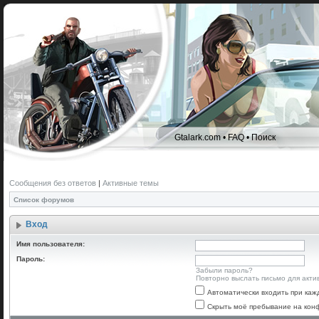
Gtalark.com
•
FAQ
•
Поиск
Сообщения без ответов
|
Активные темы
Список форумов
Вход
Имя пользователя:
Пароль:
Забыли пароль?
Повторно выслать письмо для акти
Автоматически входить при ка
Скрыть моё пребывание на конф