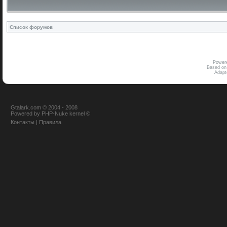
Список форумов
Power
Based on
Adap
Gtalark.com © 2004 - 2008
Powered
by
PHP-Nuke
kernel
©
Контакты
|
Правила