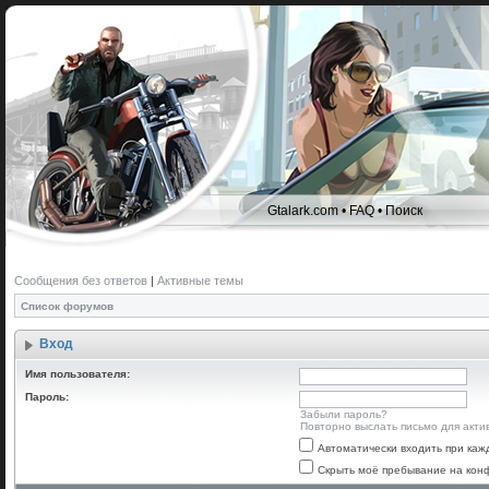
Gtalark.com
•
FAQ
•
Поиск
Сообщения без ответов
|
Активные темы
Список форумов
Вход
Имя пользователя:
Пароль:
Забыли пароль?
Повторно выслать письмо для акти
Автоматически входить при ка
Скрыть моё пребывание на конф