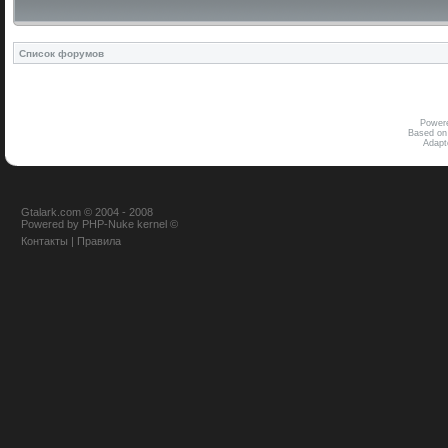
Список форумов
Power
Based on
Adap
Gtalark.com © 2004 - 2008
Powered
by
PHP-Nuke
kernel
©
Контакты
|
Правила