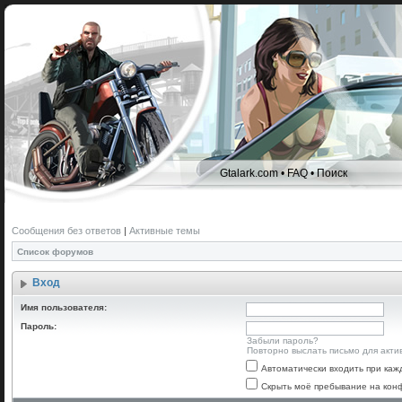
Gtalark.com
•
FAQ
•
Поиск
Сообщения без ответов
|
Активные темы
Список форумов
Вход
Имя пользователя:
Пароль:
Забыли пароль?
Повторно выслать письмо для акти
Автоматически входить при ка
Скрыть моё пребывание на конф