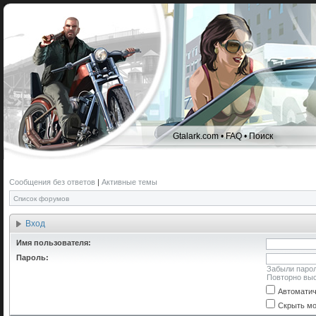
Gtalark.com
•
FAQ
•
Поиск
Сообщения без ответов
|
Активные темы
Список форумов
Вход
Имя пользователя:
Пароль:
Забыли паро
Повторно выс
Автоматич
Скрыть мо