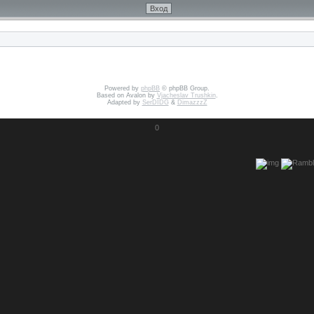
Powered by
phpBB
© phpBB Group.
Based on Avalon by
Vjacheslav Trushkin
.
Adapted by
SerDIDG
&
DimazzzZ
0