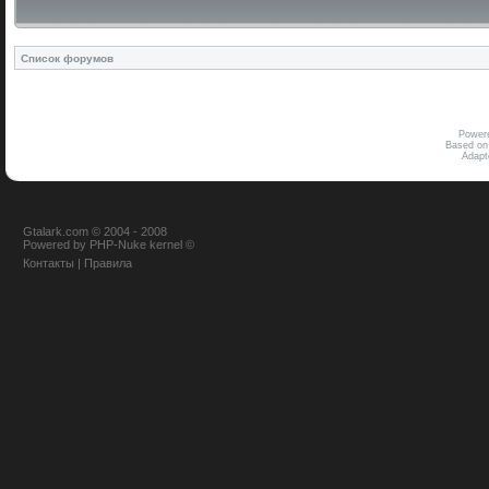
Список форумов
Power
Based on
Adap
Gtalark.com © 2004 - 2008
Powered
by
PHP-Nuke
kernel
©
Контакты
|
Правила