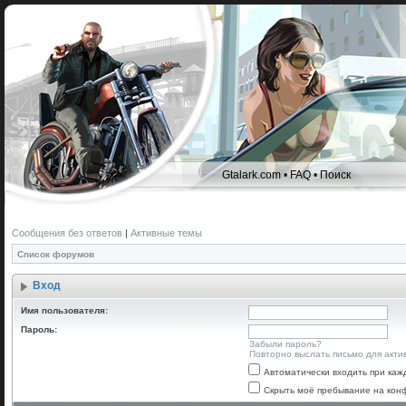
Gtalark.com
•
FAQ
•
Поиск
Сообщения без ответов
|
Активные темы
Список форумов
Вход
Имя пользователя:
Пароль:
Забыли пароль?
Повторно выслать письмо для акти
Автоматически входить при ка
Скрыть моё пребывание на конф