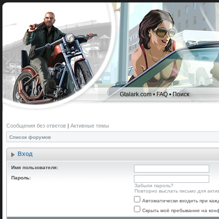
Gtalark.com
•
FAQ
•
Поиск
Сообщения без ответов
|
Активные темы
Список форумов
Вход
Имя пользователя:
Пароль:
Забыли пароль?
Повторно выслать письмо для акти
Автоматически входить при ка
Скрыть моё пребывание на конф