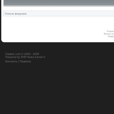
Список форумов
Power
Based on
Adap
Gtalark.com © 2004 - 2008
Powered
by
PHP-Nuke
kernel
©
Контакты
|
Правила