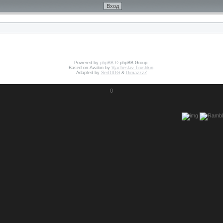
Powered by
phpBB
© phpBB Group.
Based on Avalon by
Vjacheslav Trushkin
.
Adapted by
SerDIDG
&
DimazzzZ
0