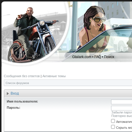
Gtalark.com
•
FAQ
•
Поиск
Сообщения без ответов
|
Активные темы
Список форумов
Вход
Имя пользователя:
Пароль:
Забыли паро
Повторно выс
Автоматич
Скрыть мо