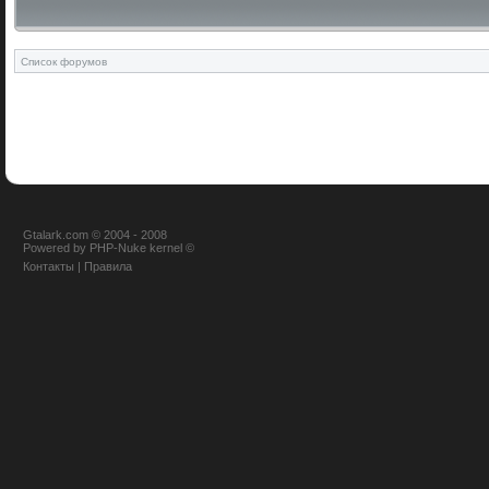
Список форумов
Gtalark.com © 2004 - 2008
Powered
by
PHP-Nuke
kernel
©
Контакты
|
Правила