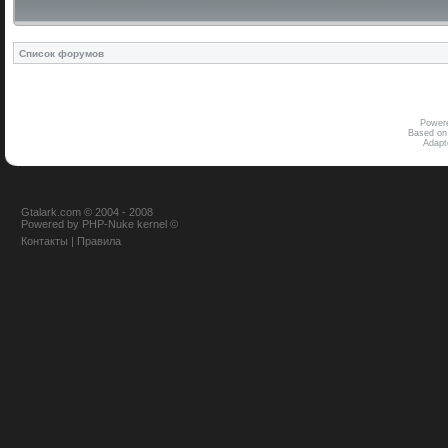
Список форумов
Power
Based on
Adap
Gtalark.com © 2004 - 2008
Powered
by
PHP-Nuke
kernel
©
Контакты
|
Правила