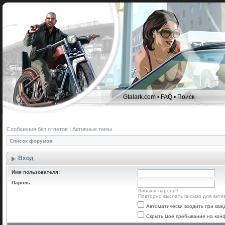
Gtalark.com
•
FAQ
•
Поиск
Сообщения без ответов
|
Активные темы
Список форумов
Вход
Имя пользователя:
Пароль:
Забыли пароль?
Повторно выслать письмо для акти
Автоматически входить при ка
Скрыть моё пребывание на конф