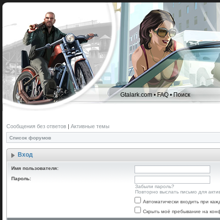
Gtalark.com
•
FAQ
•
Поиск
Сообщения без ответов
|
Активные темы
Список форумов
Вход
Имя пользователя:
Пароль:
Забыли пароль?
Повторно выслать письмо для акти
Автоматически входить при ка
Скрыть моё пребывание на конф