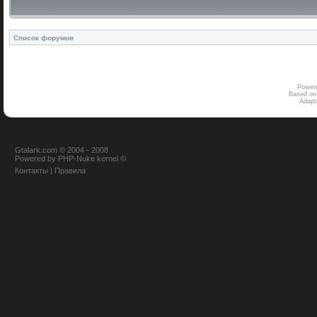
Список форумов
Power
Based on
Adap
Gtalark.com © 2004 - 2008
Powered
by
PHP-Nuke
kernel
©
Контакты
|
Правила