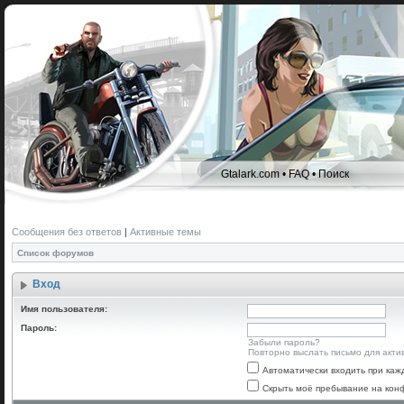
Gtalark.com
•
FAQ
•
Поиск
Сообщения без ответов
|
Активные темы
Список форумов
Вход
Имя пользователя:
Пароль:
Забыли пароль?
Повторно выслать письмо для акти
Автоматически входить при ка
Скрыть моё пребывание на конф