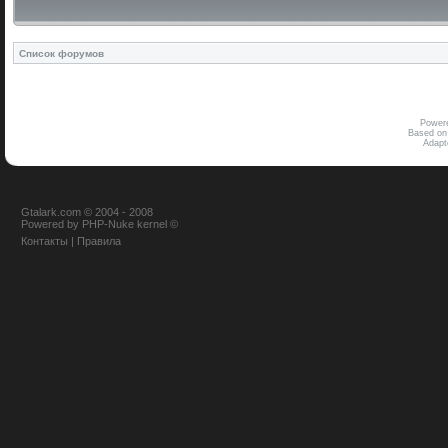
Список форумов
Power
Based on
Adap
Gtalark.com © 2004 - 2008
Powered
by
PHP-Nuke
kernel
©
Контакты
|
Правила