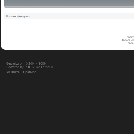
Список форумов
Power
Based on
Adap
Gtalark.com © 2004 - 2008
Powered
by
PHP-Nuke
kernel
©
Контакты
|
Правила