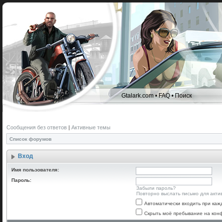
Gtalark.com
•
FAQ
•
Поиск
Сообщения без ответов
|
Активные темы
Список форумов
Вход
Имя пользователя:
Пароль:
Забыли пароль?
Повторно выслать письмо для акти
Автоматически входить при ка
Скрыть моё пребывание на конф