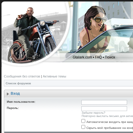
Gtalark.com
•
FAQ
•
Поиск
Сообщения без ответов
|
Активные темы
Список форумов
Вход
Имя пользователя:
Пароль:
Забыли пароль?
Повторно выслать письмо для акти
Автоматически входить при ка
Скрыть моё пребывание на конф