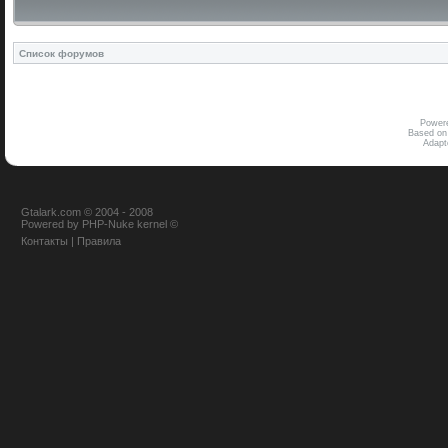
Список форумов
Power
Based on
Adap
Gtalark.com © 2004 - 2008
Powered
by
PHP-Nuke
kernel
©
Контакты
|
Правила