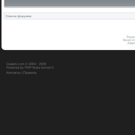
Список форумов
Power
Based on
Adap
Gtalark.com © 2004 - 2008
Powered
by
PHP-Nuke
kernel
©
Контакты
|
Правила