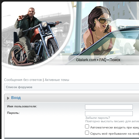
Gtalark.com
•
FAQ
•
Поиск
Сообщения без ответов
|
Активные темы
Список форумов
Вход
Имя пользователя:
Пароль:
Забыли пароль?
Повторно выслать письмо для акти
Автоматически входить при ка
Скрыть моё пребывание на конф