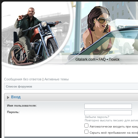
Gtalark.com
•
FAQ
•
Поиск
Сообщения без ответов
|
Активные темы
Список форумов
Вход
Имя пользователя:
Пароль:
Забыли пароль?
Повторно выслать письмо для акти
Автоматически входить при ка
Скрыть моё пребывание на конф