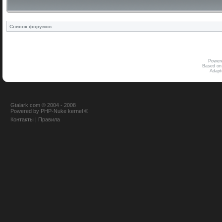
Список форумов
Power
Based on
Adap
Gtalark.com © 2004 - 2008
Powered
by
PHP-Nuke
kernel
©
Контакты
|
Правила