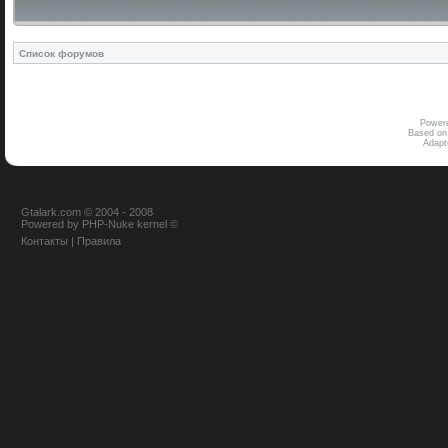
Список форумов
Power
Based on
Adap
Gtalark.com © 2004 - 2008
Powered
by
PHP-Nuke
kernel
©
Контакты
|
Правила