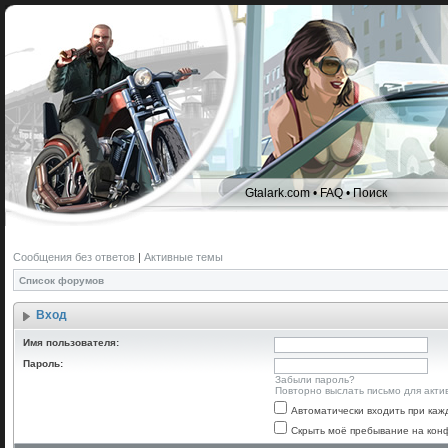
Gtalark.com
•
FAQ
•
Поиск
Сообщения без ответов
|
Активные темы
Список форумов
Вход
Имя пользователя:
Пароль:
Забыли пароль?
Повторно выслать письмо для акти
Автоматически входить при ка
Скрыть моё пребывание на конф