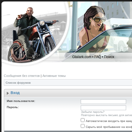
Gtalark.com
•
FAQ
•
Поиск
Сообщения без ответов
|
Активные темы
Список форумов
Вход
Имя пользователя:
Пароль:
Забыли пароль?
Повторно выслать письмо для акти
Автоматически входить при ка
Скрыть моё пребывание на конф