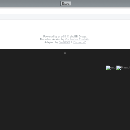
Powered by
phpBB
© phpBB Group.
Based on Avalon by
Vjacheslav Trushkin
.
Adapted by
SerDIDG
&
DimazzzZ
0