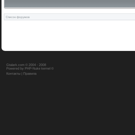
Список форумов
Gtalark.com © 2004 - 2008
Powered
by
PHP-Nuke
kernel
©
Контакты
|
Правила