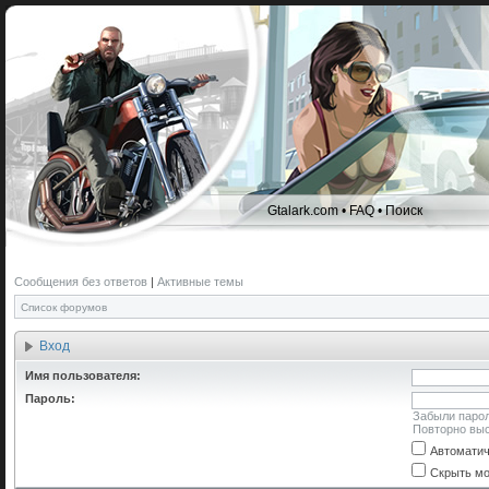
Gtalark.com
•
FAQ
•
Поиск
Сообщения без ответов
|
Активные темы
Список форумов
Вход
Имя пользователя:
Пароль:
Забыли паро
Повторно выс
Автоматич
Скрыть мо