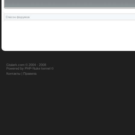
Список форумов
Gtalark.com © 2004 - 2008
Powered
by
PHP-Nuke
kernel
©
Контакты
|
Правила