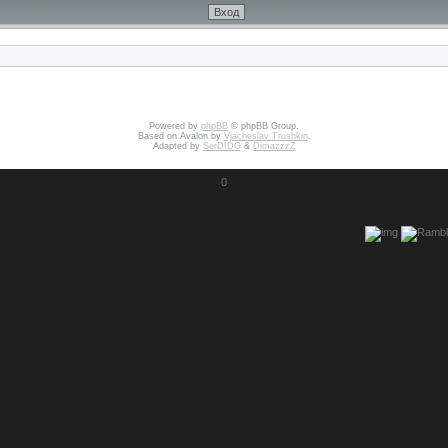
Powered by
phpBB
© phpBB Group.
Based on Avalon by
Vjacheslav Trushkin
.
Adapted by
SerDIDG
&
DimazzzZ
0