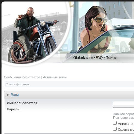
Gtalark.com
•
FAQ
•
Поиск
Сообщения без ответов
|
Активные темы
Список форумов
Вход
Имя пользователя:
Пароль:
Забыли паро
Повторно выс
Автоматич
Скрыть мо