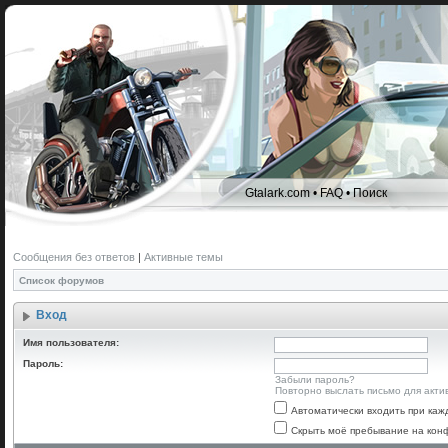
Gtalark.com
•
FAQ
•
Поиск
Сообщения без ответов
|
Активные темы
Список форумов
Вход
Имя пользователя:
Пароль:
Забыли пароль?
Повторно выслать письмо для акти
Автоматически входить при ка
Скрыть моё пребывание на конф