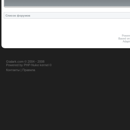
Список форумов
Power
Based on
Adap
Gtalark.com © 2004 - 2008
Powered
by
PHP-Nuke
kernel
©
Контакты
|
Правила