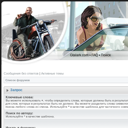
Gtalark.com
•
FAQ
•
Поиск
Сообщения без ответов
|
Активные темы
Список форумов
Запрос
Ключевые слова:
Вы можете использовать
+
, чтобы определить слова, которые должны быть в результа
для слов, которых в результатах быть не должно. Вы можете разделить слова символ
поиска любого слова из списка. Используйте
*
в качестве шаблона для частичного совп
Поиск по автору:
Используйте * в качестве шаблона.
Искать в форумах: