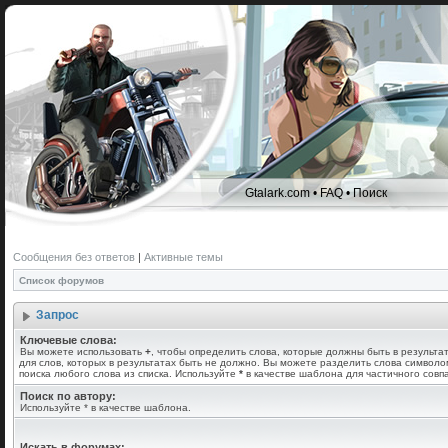
Gtalark.com
•
FAQ
•
Поиск
Сообщения без ответов
|
Активные темы
Список форумов
Запрос
Ключевые слова:
Вы можете использовать
+
, чтобы определить слова, которые должны быть в результа
для слов, которых в результатах быть не должно. Вы можете разделить слова символ
поиска любого слова из списка. Используйте
*
в качестве шаблона для частичного совп
Поиск по автору:
Используйте * в качестве шаблона.
Искать в форумах: