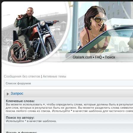
Gtalark.com
•
FAQ
•
Поиск
Сообщения без ответов
|
Активные темы
Список форумов
Запрос
Ключевые слова:
Вы можете использовать
+
, чтобы определить слова, которые должны быть в результа
для слов, которых в результатах быть не должно. Вы можете разделить слова символ
поиска любого слова из списка. Используйте
*
в качестве шаблона для частичного совп
Поиск по автору:
Используйте * в качестве шаблона.
Искать в форумах: