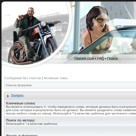
Gtalark.com
•
FAQ
•
Поиск
Сообщения без ответов
|
Активные темы
Список форумов
Запрос
Ключевые слова:
Вы можете использовать
+
, чтобы определить слова, которые должны быть в результа
для слов, которых в результатах быть не должно. Вы можете разделить слова символ
поиска любого слова из списка. Используйте
*
в качестве шаблона для частичного совп
Поиск по автору:
Используйте * в качестве шаблона.
Искать в форумах: