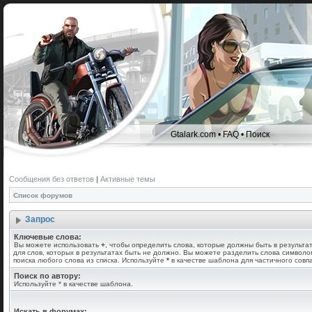
Gtalark.com
•
FAQ
•
Поиск
Сообщения без ответов
|
Активные темы
Список форумов
Запрос
Ключевые слова:
Вы можете использовать
+
, чтобы определить слова, которые должны быть в результа
для слов, которых в результатах быть не должно. Вы можете разделить слова символ
поиска любого слова из списка. Используйте
*
в качестве шаблона для частичного совп
Поиск по автору:
Используйте * в качестве шаблона.
Искать в форумах: