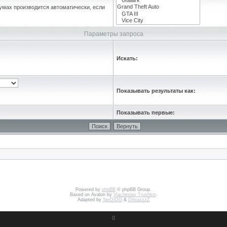
умах производится автоматически, если
Параметры запроса
Искать:
Показывать результаты как:
Показывать первые:
Powered by
phpBB
© phpBB Group.
Based on Avalon by
Vjacheslav Trushkin
.
Adapted by
SerDIDG
&
DimazzzZ
0