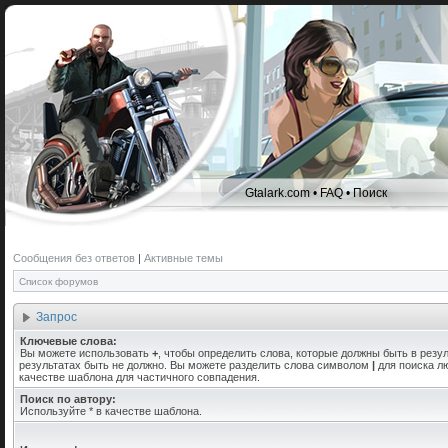
Gtalark.com
•
FAQ
•
Поиск
Сообщения без ответов
|
Активные темы
Список форумов
Запрос
Ключевые слова:
Вы можете использовать
+
, чтобы определить слова, которые должны быть в резул
результатах быть не должно. Вы можете разделить слова символом
|
для поиска лю
качестве шаблона для частичного совпадения.
Поиск по автору:
Используйте * в качестве шаблона.