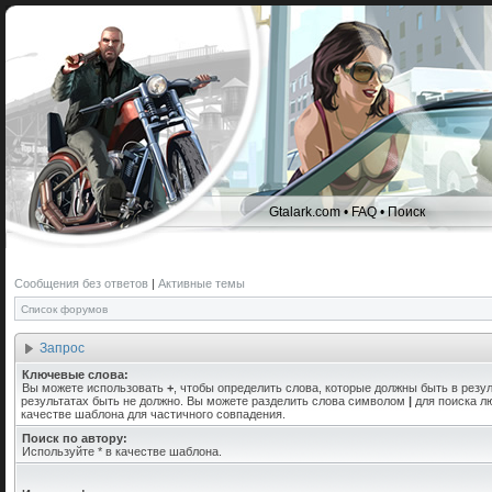
Gtalark.com
•
FAQ
•
Поиск
Сообщения без ответов
|
Активные темы
Список форумов
Запрос
Ключевые слова:
Вы можете использовать
+
, чтобы определить слова, которые должны быть в резул
результатах быть не должно. Вы можете разделить слова символом
|
для поиска лю
качестве шаблона для частичного совпадения.
Поиск по автору:
Используйте * в качестве шаблона.