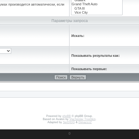
умах производится автоматически, если
Параметры запроса
Искать:
Показывать результаты как:
Показывать первые:
Powered by
phpBB
© phpBB Group.
Based on Avalon by
Vjacheslav Trushkin
.
Adapted by
SerDIDG
&
DimazzzZ
0