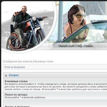
Gtalark.com
•
FAQ
•
Поиск
Сообщения без ответов
|
Активные темы
Список форумов
Запрос
Ключевые слова:
Вы можете использовать
+
, чтобы определить слова, которые должны быть в результа
для слов, которых в результатах быть не должно. Вы можете разделить слова символ
поиска любого слова из списка. Используйте
*
в качестве шаблона для частичного совп
Поиск по автору:
Используйте * в качестве шаблона.
Искать в форумах: