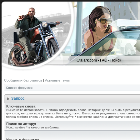
Gtalark.com
•
FAQ
•
Поиск
Сообщения без ответов
|
Активные темы
Список форумов
Запрос
Ключевые слова:
Вы можете использовать
+
, чтобы определить слова, которые должны быть в результа
для слов, которых в результатах быть не должно. Вы можете разделить слова символ
поиска любого слова из списка. Используйте
*
в качестве шаблона для частичного совп
Поиск по автору:
Используйте * в качестве шаблона.
Искать в форумах: