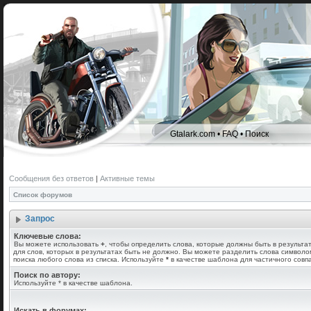
Gtalark.com
•
FAQ
•
Поиск
Сообщения без ответов
|
Активные темы
Список форумов
Запрос
Ключевые слова:
Вы можете использовать
+
, чтобы определить слова, которые должны быть в результа
для слов, которых в результатах быть не должно. Вы можете разделить слова символ
поиска любого слова из списка. Используйте
*
в качестве шаблона для частичного совп
Поиск по автору:
Используйте * в качестве шаблона.
Искать в форумах: