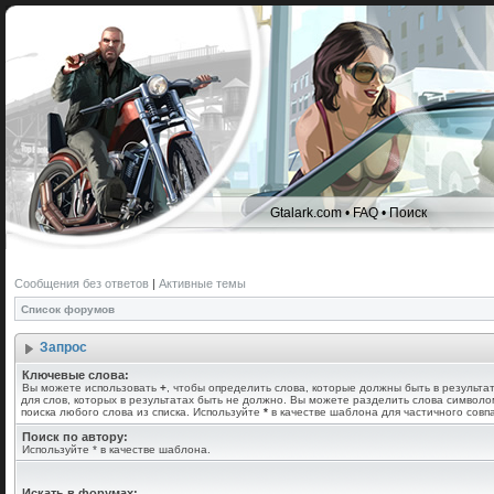
Gtalark.com
•
FAQ
•
Поиск
Сообщения без ответов
|
Активные темы
Список форумов
Запрос
Ключевые слова:
Вы можете использовать
+
, чтобы определить слова, которые должны быть в результа
для слов, которых в результатах быть не должно. Вы можете разделить слова символ
поиска любого слова из списка. Используйте
*
в качестве шаблона для частичного совп
Поиск по автору:
Используйте * в качестве шаблона.
Искать в форумах: