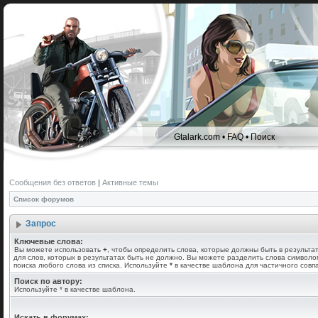
Gtalark.com
•
FAQ
•
Поиск
Сообщения без ответов
|
Активные темы
Список форумов
Запрос
Ключевые слова:
Вы можете использовать
+
, чтобы определить слова, которые должны быть в результа
для слов, которых в результатах быть не должно. Вы можете разделить слова символ
поиска любого слова из списка. Используйте
*
в качестве шаблона для частичного совп
Поиск по автору:
Используйте * в качестве шаблона.
Искать в форумах: