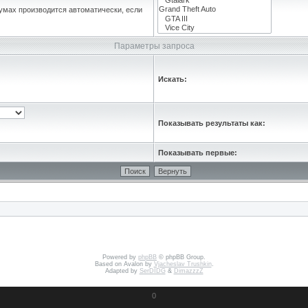
умах производится автоматически, если
Параметры запроса
Искать:
Показывать результаты как:
Показывать первые:
Powered by
phpBB
© phpBB Group.
Based on Avalon by
Vjacheslav Trushkin
.
Adapted by
SerDIDG
&
DimazzzZ
0