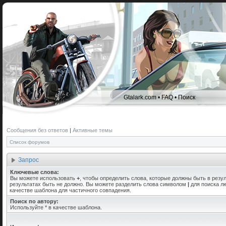
Gtalark.com
•
FAQ
•
Поиск
Сообщения без ответов
|
Активные темы
Список форумов
Запрос
Ключевые слова:
Вы можете использовать
+
, чтобы определить слова, которые должны быть в резул
результатах быть не должно. Вы можете разделить слова символом
|
для поиска лю
качестве шаблона для частичного совпадения.
Поиск по автору:
Используйте * в качестве шаблона.