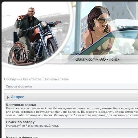
Gtalark.com
•
FAQ
•
Поиск
Сообщения без ответов
|
Активные темы
Список форумов
Запрос
Ключевые слова:
Вы можете использовать
+
, чтобы определить слова, которые должны быть в результа
для слов, которых в результатах быть не должно. Вы можете разделить слова символ
поиска любого слова из списка. Используйте
*
в качестве шаблона для частичного совп
Поиск по автору:
Используйте * в качестве шаблона.
Искать в форумах: