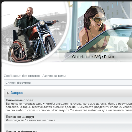
Gtalark.com
•
FAQ
•
Поиск
Сообщения без ответов
|
Активные темы
Список форумов
Запрос
Ключевые слова:
Вы можете использовать
+
, чтобы определить слова, которые должны быть в результа
для слов, которых в результатах быть не должно. Вы можете разделить слова символ
поиска любого слова из списка. Используйте
*
в качестве шаблона для частичного совп
Поиск по автору:
Используйте * в качестве шаблона.
Искать в форумах: