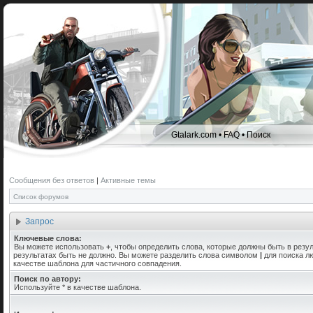
Gtalark.com
•
FAQ
•
Поиск
Сообщения без ответов
|
Активные темы
Список форумов
Запрос
Ключевые слова:
Вы можете использовать
+
, чтобы определить слова, которые должны быть в резул
результатах быть не должно. Вы можете разделить слова символом
|
для поиска лю
качестве шаблона для частичного совпадения.
Поиск по автору:
Используйте * в качестве шаблона.