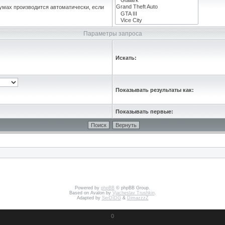
умах производится автоматически, если
Параметры запроса
Искать:
Показывать результаты как:
Показывать первые:
Powered by
phpBB
© phpBB Group.
Based on Avalon by
Vjacheslav Trushkin
.
Adapted by
SerDIDG
&
DimazzzZ
0