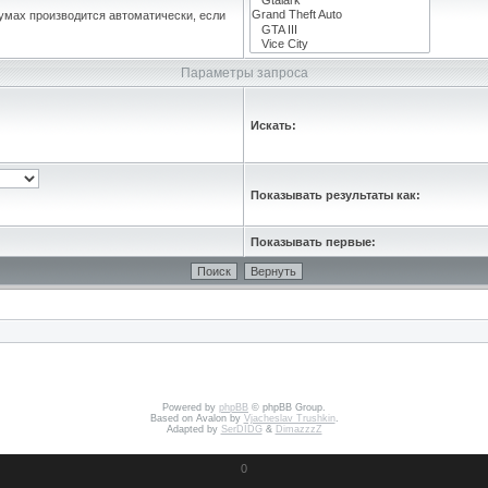
умах производится автоматически, если
Параметры запроса
Искать:
Показывать результаты как:
Показывать первые:
Powered by
phpBB
© phpBB Group.
Based on Avalon by
Vjacheslav Trushkin
.
Adapted by
SerDIDG
&
DimazzzZ
0