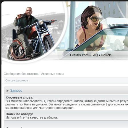
Gtalark.com
•
FAQ
•
Поиск
Сообщения без ответов
|
Активные темы
Список форумов
Запрос
Ключевые слова:
Вы можете использовать
+
, чтобы определить слова, которые должны быть в резул
результатах быть не должно. Вы можете разделить слова символом
|
для поиска лю
качестве шаблона для частичного совпадения.
Поиск по автору:
Используйте * в качестве шаблона.