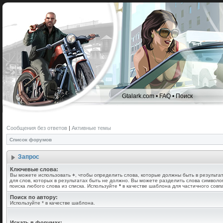
Gtalark.com
•
FAQ
•
Поиск
Сообщения без ответов
|
Активные темы
Список форумов
Запрос
Ключевые слова:
Вы можете использовать
+
, чтобы определить слова, которые должны быть в результа
для слов, которых в результатах быть не должно. Вы можете разделить слова символ
поиска любого слова из списка. Используйте
*
в качестве шаблона для частичного совп
Поиск по автору:
Используйте * в качестве шаблона.
Искать в форумах: