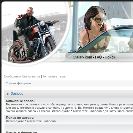
Gtalark.com
•
FAQ
•
Поиск
Сообщения без ответов
|
Активные темы
Список форумов
Запрос
Ключевые слова:
Вы можете использовать
+
, чтобы определить слова, которые должны быть в результа
для слов, которых в результатах быть не должно. Вы можете разделить слова символ
поиска любого слова из списка. Используйте
*
в качестве шаблона для частичного совп
Поиск по автору:
Используйте * в качестве шаблона.
Искать в форумах: