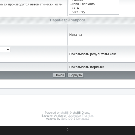
умах производится автоматически, если
Параметры запроса
Искать:
Показывать результаты как:
Показывать первые:
Powered by
phpBB
© phpBB Group.
Based on Avalon by
Vjacheslav Trushkin
.
Adapted by
SerDIDG
&
DimazzzZ
0