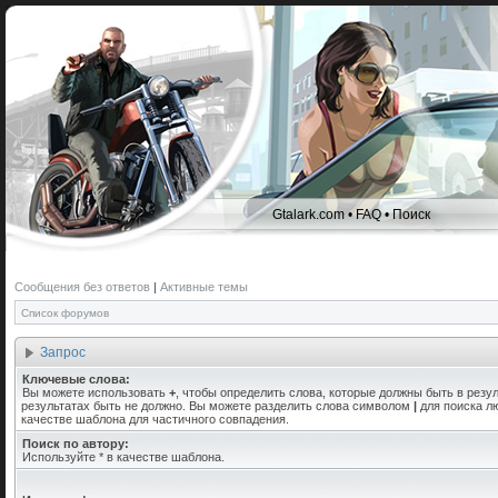
Gtalark.com
•
FAQ
•
Поиск
Сообщения без ответов
|
Активные темы
Список форумов
Запрос
Ключевые слова:
Вы можете использовать
+
, чтобы определить слова, которые должны быть в резул
результатах быть не должно. Вы можете разделить слова символом
|
для поиска лю
качестве шаблона для частичного совпадения.
Поиск по автору:
Используйте * в качестве шаблона.