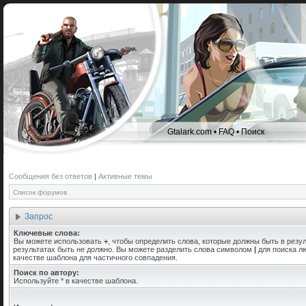
Gtalark.com
•
FAQ
•
Поиск
Сообщения без ответов
|
Активные темы
Список форумов
Запрос
Ключевые слова:
Вы можете использовать
+
, чтобы определить слова, которые должны быть в резул
результатах быть не должно. Вы можете разделить слова символом
|
для поиска лю
качестве шаблона для частичного совпадения.
Поиск по автору:
Используйте * в качестве шаблона.