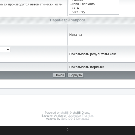
умах производится автоматически, если
Параметры запроса
Искать:
Показывать результаты как:
Показывать первые:
Powered by
phpBB
© phpBB Group.
Based on Avalon by
Vjacheslav Trushkin
.
Adapted by
SerDIDG
&
DimazzzZ
0